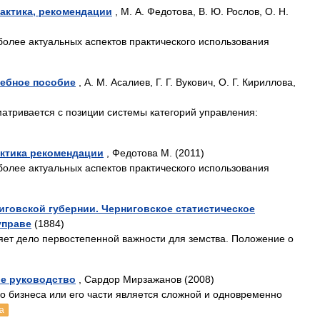
рактика, рекомендации
, М. А. Федотова, В. Ю. Рослов, О. Н.
иболее актуальных аспектов практического использования
чебное пособие
, А. М. Асалиев, Г. Г. Вукович, О. Г. Кириллова,
атривается с позиции системы категорий управления:
актика рекомендации
, Федотова М. (2011)
иболее актуальных аспектов практического использования
говской губернии. Черниговское статистическое
управе
(1884)
ет дело первостепенной важности для земства. Положение о
ое руководство
, Сардор Мирзажанов (2008)
о бизнеса или его части является сложной и одновременно
а