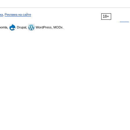
ка
,
Реклама на сайте
18+
omla,
Drupal,
WordPress, MODx.