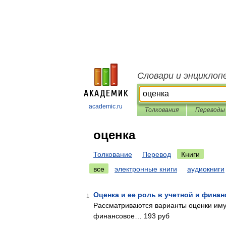
Словари и энциклоп
academic.ru
Толкования
Переводы
оценка
Толкование
Перевод
Книги
все
электронные книги
аудиокниги
Оценка и ее роль в учетной и фина
1
Рассматриваются варианты оценки имущ
финансовое… 193 руб