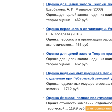
Оценка для целей залога. Теория, п
2
Щербакова, А. И. Мышанов (2008)
Оценка для целей залога - один из на
теории оценки… 462 руб
Оценка персонала в организации. У
3
Е. А. Косарева (2016)
Оценка персонала в организации рассм
экономическое… 455 руб
Оценка для целей залога Теория пр
4
Оценка для целей залога - один из на
теории оценки… 462 руб
Оценка недвижимых имуществ Черни
5
отделение при Губернской земской 
Оценка недвижимых имуществ составля
земских… 1712 руб
Оценка бизнеса: полное практическ
6
Оценка стоимости компании, отдельног
творческой… 119.9 руб
электронная книг